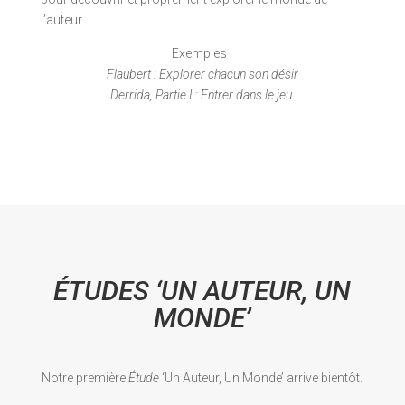
l’auteur.
Exemples :
Flaubert : Explorer chacun son désir
Derrida, Partie I : Entrer dans le jeu
ÉTUDES ‘UN AUTEUR, UN
MONDE’
Notre première
Étude
‘Un Auteur, Un Monde’ arrive bientôt.