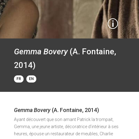
p
Gemma Bovery
(A. Fontaine,
2014)
FR
EN
Gemma Bovery
(A. Fontaine, 2014)
Ayant découvert que son amant Patrick la trompait,
Gemma, une jeune artiste, décoratrice d’intérieur à ses
heures, épouse un restaurateur de meubles, Charlie