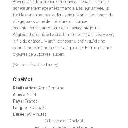
Bovery. Décidé à prendre un nouveau départ, le couple
achète une fermette en Normandie. Dès leur arrivée, ils
font la connaissance de leur voisin Martin, boulanger du
village, passionné de littérature, qui tombe
instantanément amoureux de la ravissante jeune
Anglaise. Lorsque celle-ci entame une liaison avec Hervé,
le fils du château, Martin, consterné, craint qu’elle ne
connaisse le même destin tragique que l’Emma du chef
d’œuvre de Gustave Flaubert.
(Source : fr.wikipedia.org)
CinéMot
Réalisatrice
: Anne Fontaine
Année
: 2014
Pays
: France
Langue
: Français
Durée
: 99 Minutes
Cette séance CinéMot
est un module de l’Etude Longue