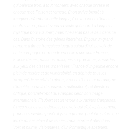
qui balance trop, à tout moment, avec chaque phrase et
chaque mot. Poison et remède. Et on arrive bientôt à
imaginer qu’embellir cette langue, à un tel niveau d’intensité
contre nature, était devenu sa seule guérison. La langue est
mystique pour Flaubert, mais il ne serait pas le seul dans ce
cas. Dans l’histoire des génies littéraires. Et pour un grand
nombre d’âmes françaises jusqu’à aujourd’hui. La voix de
cette campagne normande est celle d’une autre France ;
France de ces positions politiques surprenantes, absurdes
aux yeux des classes urbanisées ; France d’un peuple encore
plein de misère et de vulnérabilité, en dépit de tous les
‘progrès’ de ce côté du globe ; France d’un autre paradigme
d’identité, au-delà de l’individu multiculturel, relativiste et
critique, portrait-robot du Français selon son image
internationale. Flaubert est un retour aux racines françaises,
à mes racines sans doutes ; une voix qui s’élève, finalement,
pour une question posée il y a longtemps peut-être, alors que
les réponses étaient devenues impatiemment attendues.
Voix et plume, visionnaires, d’un Romantique abstinent,