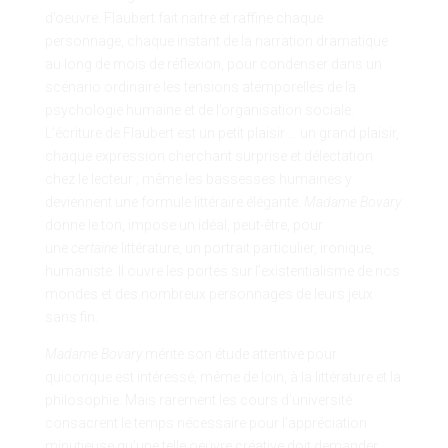
d’oeuvre. Flaubert fait naitre et raffine chaque
personnage, chaque instant de la narration dramatique
au long de mois de réflexion, pour condenser dans un
scénario ordinaire les tensions atemporelles de la
psychologie humaine et de l’organisation sociale.
L’écriture de Flaubert est un petit plaisir … un grand plaisir,
chaque expression cherchant surprise et délectation
chez le lecteur ; même les bassesses humaines y
deviennent une formule littéraire élégante.
Madame Bovary
donne le ton, impose un idéal, peut-être, pour
une
certaine
littérature, un portrait particulier, ironique,
humaniste. Il ouvre les portes sur l’existentialisme de nos
mondes et des nombreux personnages de leurs jeux
sans fin.
Madame Bovary
mérite son étude attentive pour
quiconque est intéressé, même de loin, à la littérature et la
philosophie. Mais rarement les cours d’université
consacrent le temps nécessaire pour l’appréciation
minutieuse qu’une telle oeuvre créative doit demander.