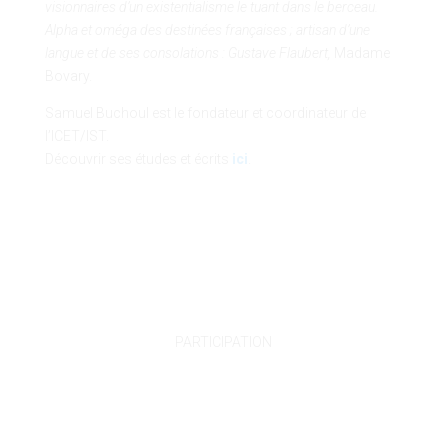
visionnaires d’un existentialisme le tuant dans le berceau.
Alpha et oméga des destinées françaises ; artisan d’une
langue et de ses consolations : Gustave Flaubert,
Madame
Bovary.
Samuel Buchoul est le fondateur et coordinateur de
l’ICET/IST.
Découvrir ses études et écrits
ici
.
PARTICIPATION