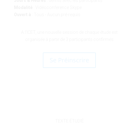
Jours & Heures
: définis avec les participants
Modalité
: Vidéoconference Skype
Ouvert à
: Tous
·
Aucun pré-requis
A l’ICET, une nouvelle session de chaque étude est
organisée à partir de 3 participants confirmés
Se Préinscrire
TEXTE ÉTUDIÉ