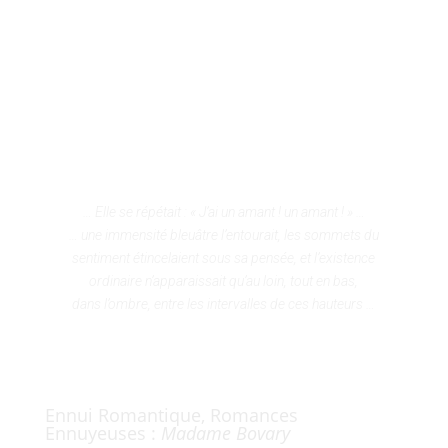
FR
EN
… Elle se répétait : « J’ai un amant ! un amant ! » …
… une immensité bleuâtre l’entourait, les sommets du
sentiment étincelaient sous sa pensée, et l’existence
ordinaire n’apparaissait qu’au loin, tout en bas,
dans l’ombre, entre les intervalles de ces hauteurs …
Ennui Romantique, Romances
Ennuyeuses :
Madame Bovary