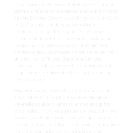
L’ennui aura rarement été un tel divertissement. Emma
attend, elle regarde par la fenêtre et rêvasse du bourgeois
d’à côté. Monsieur Bovary, le vide d’ambition et la naïveté
portée à son génie. Rodolophe, Léon et leurs
remplaçants : autant d’objets pour les fantasmes
existentiels furtifs d’Emma. La scène est en place : un
village banal, ordinaire, au dehors d’un Rouen de la
première partie du XIXème siècle. Une histoire « sur rien »,
objectif ultime de Flaubert. Et pourtant, l’une des
expériences les plus transparentes et impliquantes sur
les questions de l’individualité et de la culture dans notre
monde moderne.
Madame Bovary
est à la hauteur de son succès total dès
la publication en 1856-1857, et sa reconnaissance
universelle depuis lors. Après de nombreuses quêtes
personnelles et littéraires, puis quatre années d’un labeur
quotidien sur chaque phrase, Flaubert signe un moment-
clé et un tournant de l’histoire de la littérature. Imagination
et métier atteignent leurs cimes à travers ce chef-