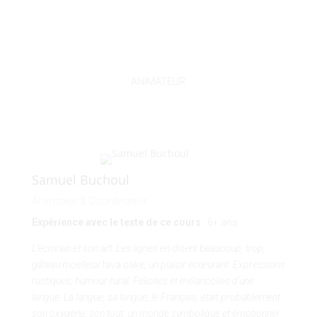
ANIMATEUR
Samuel Buchoul
Animateur & Coordinateur
Expérience avec le texte de ce cours
: 6+ ans
L’écrivain et son art. Les lignes en disent beaucoup, trop,
gâteau moelleux
lava cake
, un plaisir écœurant. Expressions
rustiques, humour rural. Félicités et mélancolies d’une
langue. La langue, sa langue, le Français, était probablement
son oxygène, son tout, un monde symbolique et émotionnel