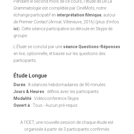
Pendant le second mois de ce cours, l’étude de
De La
Grammatologie
est complétée par CinéMots, notre
échange participatif en
interprétation filmique
, autour
de
Premier Contact
(
Arrival
, Villeneuve, 2016) (plus d’infos
ici
). Cette séance participative se déroule en Skype de
groupe.
L’
Étude
se conclut par une
séance
Questions-Réponses
en live, optionnelle, et basée sur les questions des
participants.
Étude Longue
Durée
: 8 séances hebdomadaires de 90 minutes
Jours & Heures
: définis avec les participants
Modalité
: Vidéoconference Skype
Ouvert à
: Tous
·
Aucun pré-requis
A l’ICET, une nouvelle session de chaque étude est
organisée à partir de 3 participants confirmés