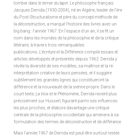
tomber
dans le terrier du lapin
. Le philosophe français
Jacques Derrida (1930-2004), né en Algérie, leader de l’ère
du Post-Structuralisme et père du concept-méthode de
la
déconstruction
, a marqué l’histoire des livres avec un
big bang : l’année 1967. En l’espace d’un an, il se fit un
nom dans les mondes de la philosophie et de la critique
littéraire, à travers trois remarquables
publications.
L’écriture et la Différence
compile essais et
articles développés et présentés depuis 1962. Derrida y
révèle la diversité de ses modèles, sa maîtrise et la ré-
interprétation créative de leurs pensées, et il suggère
subtilement les grandes lignes qui constitueront la
différence et la nouveauté de la sienne propre. Dans le
court texte,
La Voix et le Phénomène
, Derrida revient plus
précisément sur Husserl, figurant parmi ses influences
les plus proches, et élabore davantage une critique
centrale de la philosophie occidentale qui amènera à sa
formulation des termes de
déconstruction
et de
différance
.
Mais l’année 1967 de Derrida est peut-être surtout restée